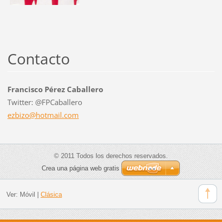
Contacto
Francisco Pérez Caballero
Twitter: @FPCaballero
ezbizo@h
otmail.c
om
© 2011 Todos los derechos reservados.
Crea una página web gratis
Ver:
Móvil
|
Clásica