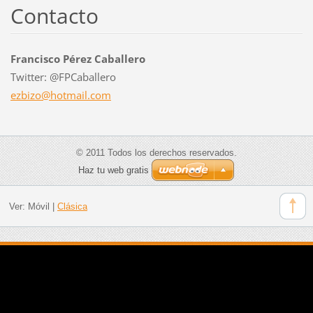
Contacto
Francisco Pérez Caballero
Twitter: @FPCaballero
ezbizo@h
otmail.c
om
© 2011 Todos los derechos reservados.
Haz tu web gratis
Ver:
Móvil
|
Clásica