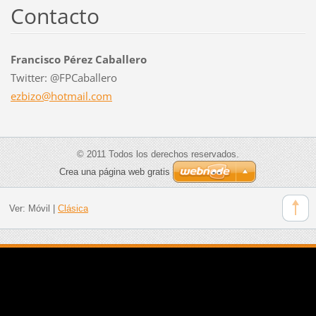
Contacto
Francisco Pérez Caballero
Twitter: @FPCaballero
ezbizo@h
otmail.c
om
© 2011 Todos los derechos reservados.
Crea una página web gratis
Ver:
Móvil
|
Clásica