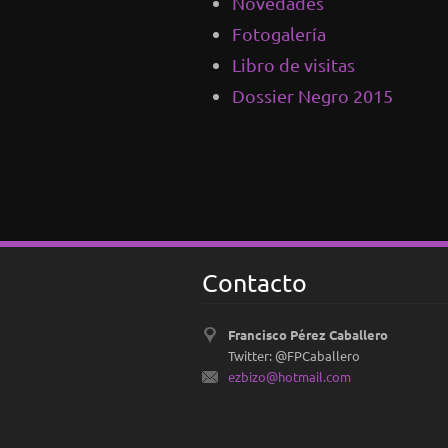
Novedades
Fotogalería
Libro de visitas
Dossier Negro 2015
Contacto
Francisco Pérez Caballero
Twitter: @FPCaballero
ezbizo@h
otmail.c
om