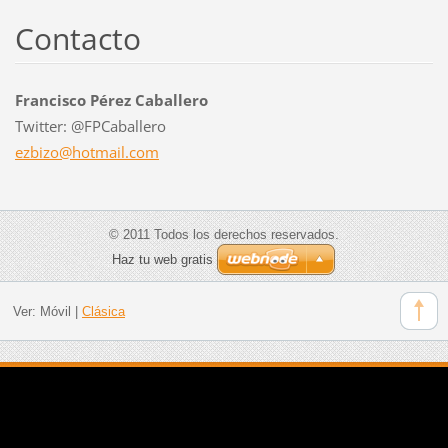
Contacto
Francisco Pérez Caballero
Twitter: @FPCaballero
ezbizo@h
otmail.c
om
© 2011 Todos los derechos reservados.
Haz tu web gratis
Ver:
Móvil
|
Clásica