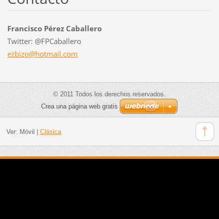
Francisco Pérez Caballero
Twitter: @FPCaballero
ezbizo@h
otmail.c
om
© 2011 Todos los derechos reservados.
Crea una página web gratis
Ver:
Móvil
|
Clásica