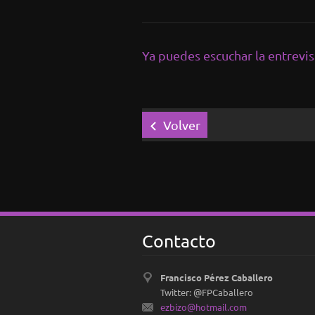
Ya puedes escuchar la entrevi
Volver
Contacto
Francisco Pérez Caballero
Twitter: @FPCaballero
ezbizo@h
otmail.c
om