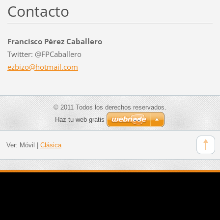
Contacto
Francisco Pérez Caballero
Twitter: @FPCaballero
ezbizo@h
otmail.c
om
© 2011 Todos los derechos reservados.
Haz tu web gratis
Ver:
Móvil
|
Clásica