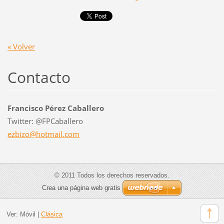
« Volver
Contacto
Francisco Pérez Caballero
Twitter: @FPCaballero
ezbizo@h
otmail.c
om
© 2011 Todos los derechos reservados.
Crea una página web gratis
Ver:
Móvil
|
Clásica