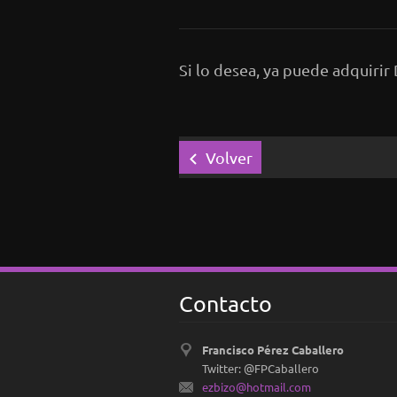
Si lo desea, ya puede adquirir
Volver
Contacto
Francisco Pérez Caballero
Twitter: @FPCaballero
ezbizo@h
otmail.c
om