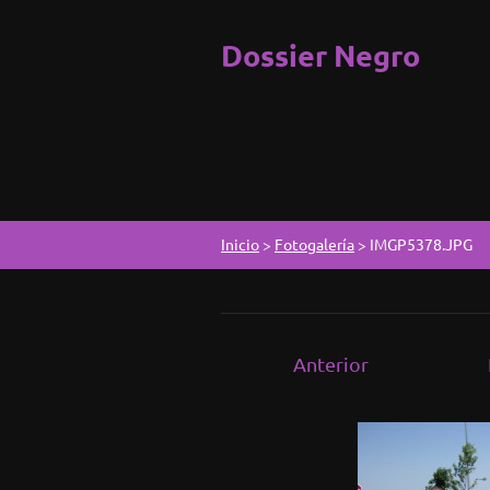
Dossier Negro
Inicio
>
Fotogalería
>
IMGP5378.JPG
Anterior